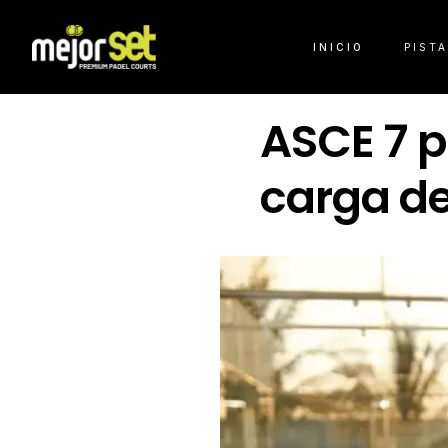
INICIO
PIST
ASCE 7 p
carga de