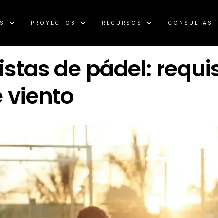
AS
PROYECTOS
RECURSOS
CONSULTAS
istas de pádel: requi
 viento